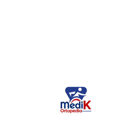
DIRECCIÓN
Av. Palmitas Mza.50 Lt.2 Colonia
Palmitas, Ciudad de México,
C.P. 09670
Telefono: 5584197682
Dirección de correo:
ortopediamedik@gmail.com