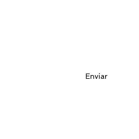
CONTACTO
M
Su
Enviar
TERMINOS Y CONDICIONES
ENVIOS, GARANTIA Y DEVOLUCION