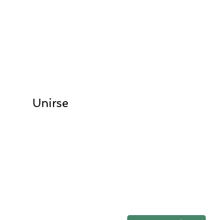
ANTENTE AL DÍA
scribete a la lista de correo
Unirse