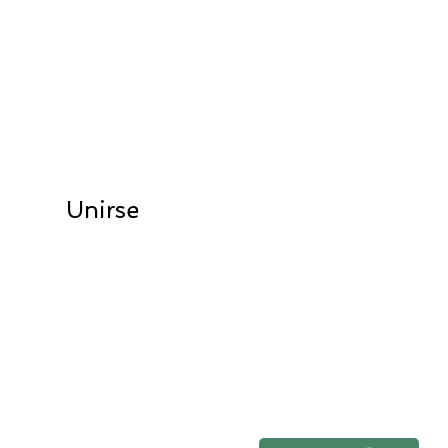
ANTENTE AL DÍA
scribete a la lista de correo
Unirse