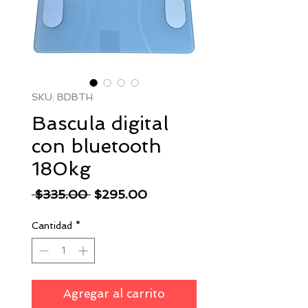
SKU: BDBTH
Bascula digital
con bluetooth
180kg
Precio
Precio
 $335.00 
$295.00
de
Cantidad
*
oferta
Agregar al carrito