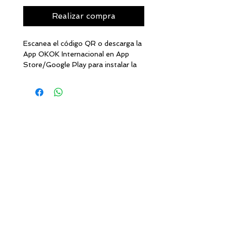
Realizar compra
Escanea el código QR o descarga la
App OKOK Internacional en App
Store/Google Play para instalar la
aplicación.
TECNOLOGÍA STEP-ON
Pisa para comenzar, no se necesita
interruptor.
Pantalla LCD luminosa lecturas
rápidas y claras en la oscuridad o
con mucha luz.
Plataforma de vidrio templado
Apagado automático
Unidades de peso en kg-Lb-St.
Carga máxima 180 kg. / 400 Lb.
Mediciones múltiples:
Mide peso, BMI, edad metabólica
Mide % grasa,
Peso de grasa corporal (kg),