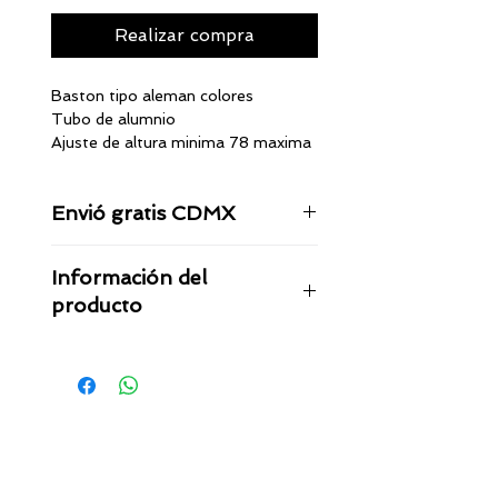
Realizar compra
Baston tipo aleman colores
Tubo de alumnio
Ajuste de altura minima 78 maxima
91cm
Boton rapido Bloqueo
Envió gratis CDMX
Puño en poliuretano color negro
Regaton de hule natural en color
El envio en la CDMX tarda de 8 a
negro
Información del
36 horas
producto
Baston ortopedico tipo aleman
precio por volumen